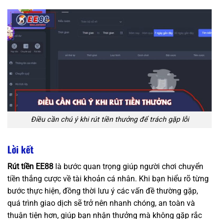
Điều cần chú ý khi rút tiền thưởng để trách gặp lỗi
Lời kết
Rút tiền EE88
là bước quan trọng giúp người chơi chuyển
tiền thắng cược về tài khoản cá nhân. Khi bạn hiểu rõ từng
bước thực hiện, đồng thời lưu ý các vấn đề thường gặp,
quá trình giao dịch sẽ trở nên nhanh chóng, an toàn và
thuận tiện hơn, giúp bạn nhận thưởng mà không gặp rắc