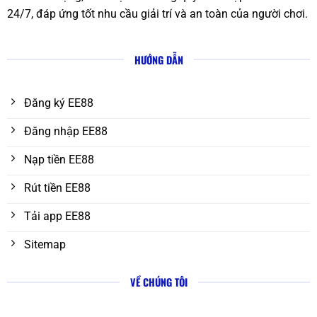
24/7, đáp ứng tốt nhu cầu giải trí và an toàn của người chơi.
HƯỚNG DẪN
Đăng ký EE88
Đăng nhập EE88
Nạp tiền EE88
Rút tiền EE88
Tải app EE88
Sitemap
VỀ CHÚNG TÔI