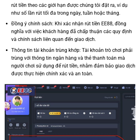
rút tiền theo các giới hạn được chúng tôi đặt ra, ví dụ
như số lần rút tối đa trong ngày, tuần hoặc tháng.
Đồng ý chính sách: Khi xác nhận rút tiền EE88, đồng
nghĩa với việc khách hàng đã chấp thuận các quy định
và chính sách liên quan đến giao dịch.
Thông tin tài khoản trùng khớp: Tài khoản trò chơi phải
trùng với thông tin ngân hàng và thẻ thanh toán mà
người chơi sử dụng để rút tiền, nhằm đảm bảo giao dịch
được thực hiện chính xác và an toàn.