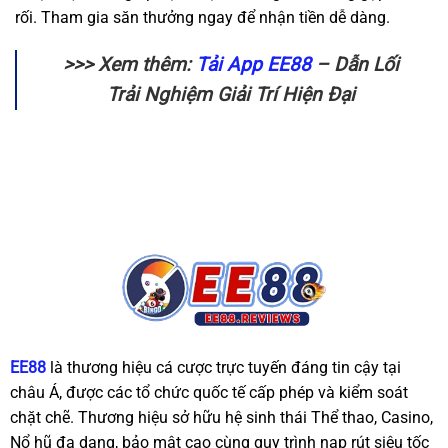
rối. Tham gia săn thưởng ngay để nhận tiền dễ dàng.
>>> Xem thêm:
Tải App EE88
– Dẫn Lối
Trải Nghiệm Giải Trí Hiện Đại
EE88
là thương hiệu cá cược trực tuyến đáng tin cậy tại
châu Á, được các tổ chức quốc tế cấp phép và kiểm soát
chặt chẽ. Thương hiệu sở hữu hệ sinh thái Thể thao, Casino,
Nổ hũ đa dạng, bảo mật cao cùng quy trình nạp rút siêu tốc